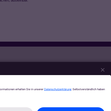
achen, ausleihbar.
✕
eren unserer Website notwendig sind. Mit Ihrer
er Youtube, Audios über Soundcloud, Karten
ategorien Sie zulassen möchten. Bitte beachten
en. Weitere Informationen und die Möglichkeit zum