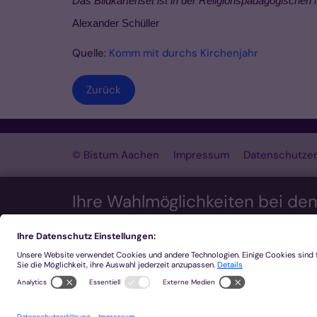
Das Bildkartenset ist in der Religionspädagogischen 
Alexander Schüller
Quelle:
Komm mit durchs Kirchenjahr
Zurück
© Bistum Aachen
Impressum
Datenschutzer
Ihre Wahlmöglichkeiten bei de
Wir möchten Ihnen ein optimales Webseiten-Erleb
Zustimmung verwenden wir auch Cookies und ande
über MapTiler ...) oder zu anonymen Statistikzw
Sie, dass auf Basis Ihrer Einstellungen womöglic
Widerruf Ihrer Einwillung finden Sie in unserer
Da