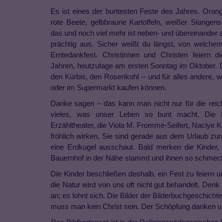
Es ist eines der buntesten Feste des Jahres. Oran
rote Beete, gelbbraune Kartoffeln, weißer Stangensel
das und noch viel mehr ist neben- und übereinander a
prächtig aus. Sicher weißt du längst, von welchem
Erntedankfest. Christinnen und Christen feiern d
Jahren, heutzutage am ersten Sonntag im Oktober. D
den Kürbis, den Rosenkohl -- und für alles andere, 
oder im Supermarkt kaufen können.
Danke sagen – das kann man nicht nur für die reic
vieles, was unser Leben so bunt macht. Die B
Erzähltheater, die Viola M. Fromme-Seifert, Naciye K
fröhlich wirken. Sie sind gerade aus dem Urlaub zu
eine Erdkugel ausschaut. Bald merken die Kinder, d
Bauernhof in der Nähe stammt und ihnen so schmeckt, 
Die Kinder beschließen deshalb, ein Fest zu feiern u
die Natur wird von uns oft nicht gut behandelt. Den
an; es lohnt sich. Die Bilder der Bilderbuchgeschicht
muss man kein Christ sein. Der Schöpfung danken und