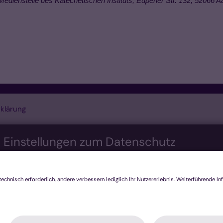
Medienstelle des Katechetischen Instituts, Eupener Str. 132, 52066 A
klärung
n Einstellungen zum Datenschutz
nis bieten. Dazu verwenden wir Cookies, die für das Funktioni
re Technologien, die zur Anzeige externer Inhalte (Videos üb
ecken genutzt werden. Sie können selbst entscheiden, welche K
h nicht mehr alle Funktionalitäten der Seite zur Verfügung steh
tenschutzerklärung
.