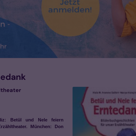
ntedank
ltheater
diz: Betül und Nele feiern
Erzähltheater. München: Don