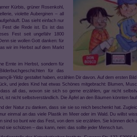
gener Kürbis, grüner Rosenkohl,
lerie, violette Auberginen – all
ufgehäuft. Das sieht einfach nur
 Fest die Rede ist. Es ist das
ieses Fest seit ungefähr 1800
enn sie wollen Gott danken: für
was wir im Herbst auf dem Markt
he Ernte im Herbst, sondern für
ilderbuchgeschichten für das
amçili-Yildiz gestaltet haben, erzählen Dir davon. Auf dem ersten Bil
rück, und jedes Kind hat etwas Schönes mitgebracht: Blumen, Musc
ass all das, wovon sie sich so gerne erzählen, gar nicht selbstve
ist nicht selbstverständlich. Die Äpfel an den Bäumen könnten faul 
nd der Natur zu danken, dass sie sie so reich beschenkt hat. Zuglei
k nur einmal an das viele Plastik im Meer oder im Wald. Du willst wi
en sind so bunt wie das Fest, von dem sie erzählen. Sie können dich 
 sie schützen – das kann, nein: das sollte jeder Mensch tun.