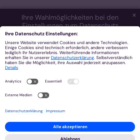
✕
Ihre Wahlmöglichkeiten bei den
Einstellungen zum Datenschutz
Wir möchten Ihnen ein optimales Webseiten-Erlebnis bieten.
Dazu verwenden wir Cookies, die für das Funktionieren unserer
Website notwendig sind. Mit Ihrer Zustimmung verwenden wir
auch Cookies und andere Technologien, die zur Anzeige
externer Inhalte (Videos über Youtube, Audios über
Soundcloud, Karten über MapTiler ...) oder zu anonymen
Statistikzwecken genutzt werden. Sie können selbst
entscheiden, welche Kategorien Sie zulassen möchten. Bitte
beachten Sie, dass auf Basis Ihrer Einstellungen womöglich
nicht mehr alle Funktionalitäten der Seite zur Verfügung stehen.
Weitere Informationen und die Möglichkeit zum Widerruf Ihrer
Einwillung finden Sie in unserer
Datenschutzerklärung
.
Impressum
Datenschutzerklärung
Notwendig
Externe Inhalte