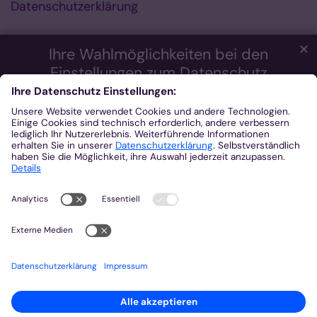
Datenschutzerklärung
✕
Ihre Wahlmöglichkeiten bei den
Einstellungen zum Datenschutz
Wir möchten Ihnen ein optimales Webseiten-Erlebnis bieten.
Dazu verwenden wir Cookies, die für das Funktionieren unserer
Website notwendig sind. Mit Ihrer Zustimmung verwenden wir
auch Cookies und andere Technologien, die zur Anzeige
externer Inhalte (Videos über Youtube, Audios über
Soundcloud, Karten über MapTiler ...) oder zu anonymen
Statistikzwecken genutzt werden. Sie können selbst
entscheiden, welche Kategorien Sie zulassen möchten. Bitte
beachten Sie, dass auf Basis Ihrer Einstellungen womöglich
nicht mehr alle Funktionalitäten der Seite zur Verfügung stehen.
Weitere Informationen und die Möglichkeit zum Widerruf Ihrer
Einwillung finden Sie in unserer
Datenschutzerklärung
.
Impressum
Datenschutzerklärung
Notwendig