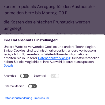
kurzer Impuls als Anregung für den Austausch -
anmelden bitte bis Montag, 09.11.
die Kosten des einfachen Frühstücks werden
umgelegt
ein/zwei Frauen beteiligen sich beim Vorbereiten
(ab ca. 8.20 Uhr) oder Aufräumen, bitte bei der
Anmeldung mit angeben
In Kalender eintragen
Zurück
Quelle:
Frauenseelsorge in der Region Eifel