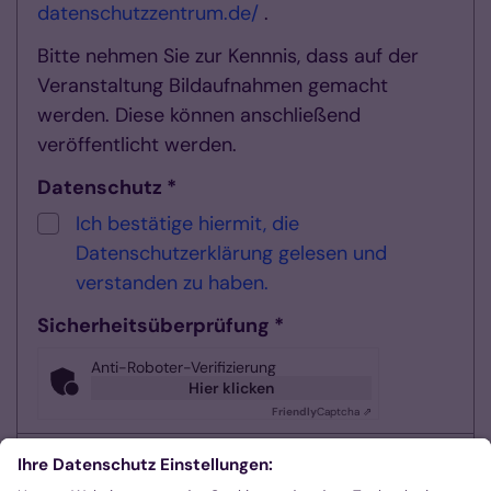
datenschutzzentrum.de/
.
Bitte nehmen Sie zur Kennnis, dass auf der
Veranstaltung Bildaufnahmen gemacht
werden. Diese können anschließend
veröffentlicht werden.
Datenschutz *
Ich bestätige hiermit, die
Datenschutzerklärung gelesen und
verstanden zu haben.
Sicherheitsüberprüfung *
Anti-Roboter-Verifizierung
Hier klicken
Friendly
Captcha ⇗
Pflichtfelder sind mit einem Stern (*)