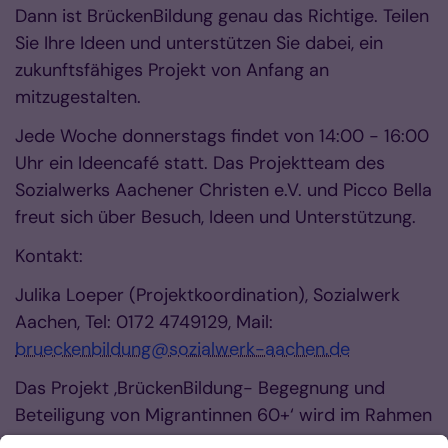
Dann ist BrückenBildung genau das Richtige. Teilen
Sie Ihre Ideen und unterstützen Sie dabei, ein
zukunftsfähiges Projekt von Anfang an
mitzugestalten.
Jede Woche donnerstags findet von 14:00 - 16:00
Uhr ein Ideencafé statt. Das Projektteam des
Sozialwerks Aachener Christen e.V. und Picco Bella
freut sich über Besuch, Ideen und Unterstützung.
Kontakt:
Julika Loeper (Projektkoordination), Sozialwerk
Aachen, Tel: 0172 4749129, Mail:
brueckenbildung@sozialwerk-aachen.de
Das Projekt ,BrückenBildung- Begegnung und
Beteiligung von Migrantinnen 60+‘ wird im Rahmen
des Programms ,Bildung und Engagement ein