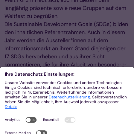
langjährig präsente sowie neue Gruppen auf dem
Weltfest zu begrüßen.
Die Sustainable Development Goals (SDGs) bilden
den inhaltlichen Referenzrahmen. Auch in diesem
Jahr werden die Aussteller*innen auf dem
Informationsmarkt an ihrem Stand diejenigen der
17 SDGs hervorheben und aus ihrer Sicht
kommentieren, die für ihre Arbeit von besonderer
Bedeutung sind.
Das Aachener Weltfest bietet allen Organisationen
und Gruppen die Möglichkeit, sich einem
interessierten Publikum zu präsentieren, Kontakte
zu knüpfen und über Angebote und Projekte zu
informieren.
Zurück