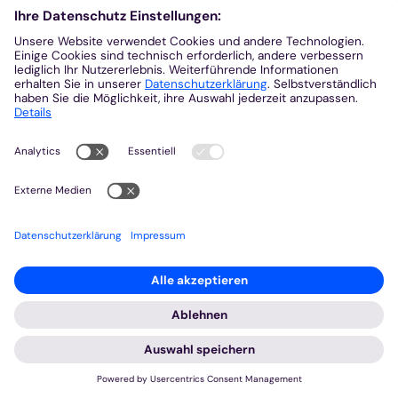
Fundraising und Fördermittel
© Adobe Stock/freshidea
Projekte im Bistum Aachen