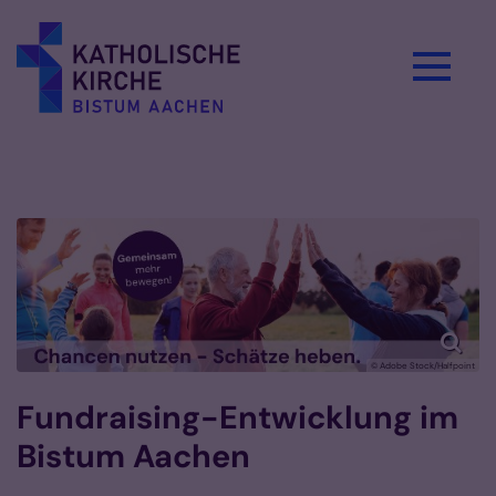
Zum Inhalt springen
© Adobe Stock/Halfpoint
Fundraising-Entwicklung im
Bistum Aachen