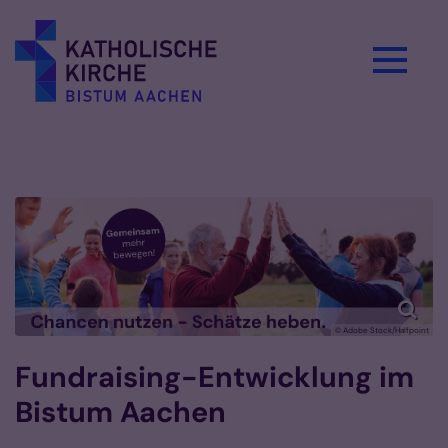
Zum Inhalt springen
© Adobe Stock/Halfpoint
Fundraising-Entwicklung im
Bistum Aachen