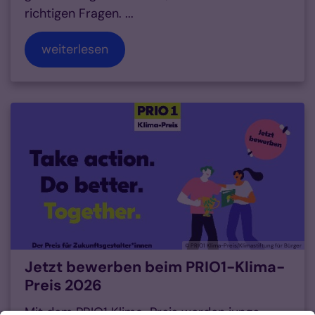
richtigen Fragen. ...
weiterlesen
© PRIO1 Klima-Preis/Klimastiftung für Bürger
Jetzt bewerben beim PRIO1-Klima-
Preis 2026
Mit dem PRIO1 Klima-Preis werden junge