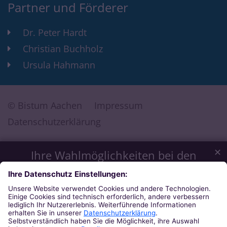
Partner und Förderer
Dr. Peter Hardt
Christian Buchholz
Ursula Hahmann
© Bistum Aachen
Impressum
Datenschutzerklärung
✕
Ihre Wahlmöglichkeiten bei den
Einstellungen zum Datenschutz
Wir möchten Ihnen ein optimales Webseiten-Erlebnis bieten.
Dazu verwenden wir Cookies, die für das Funktionieren
unserer Website notwendig sind. Mit Ihrer Zustimmung
verwenden wir auch Cookies und andere Technologien, die
zur Anzeige externer Inhalte (Videos über Youtube, Audios