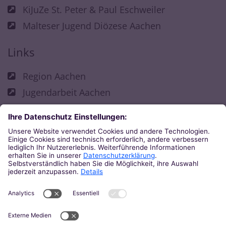
KiJuZe St. Peter & Paul Eschweiler
Malteser Jugend Diözese Aachen
Links
Region Aachen
Jugendarbeit Aachen
Fachbereich Kirchliche Jugendarbeit