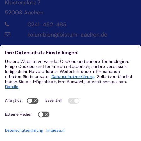
Klosterplatz 7
52003
Aachen
0241-452-465
kolumbien@bistum-aachen.de
Kontakt
Diözesanrat der Katholik*innen im Bistum
Aachen
Klosterplatz 4
52062
Aachen
0241/452-215
helena.fuhrmann@dr-aachen.de
Kolumbienpartnerschaft beim
Diözesanrat