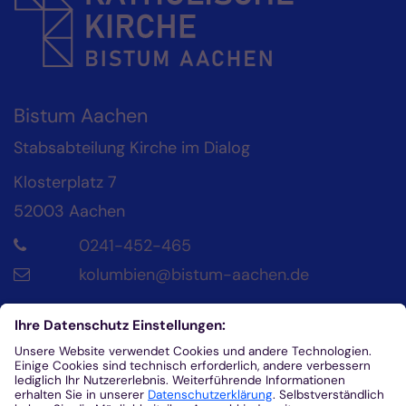
Bistum Aachen
Stabsabteilung Kirche im Dialog
Klosterplatz 7
52003
Aachen
0241-452-465
kolumbien@bistum-aachen.de
Kontakt
Diözesanrat der Katholik*innen im Bistum
Aachen