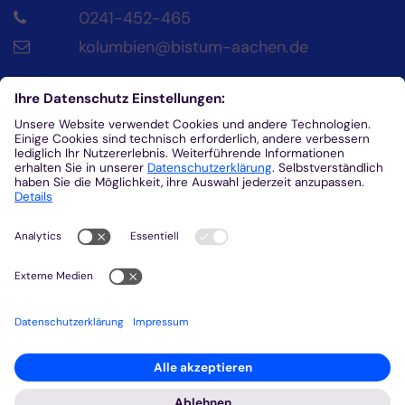
0241-452-465
kolumbien@bistum-aachen.de
Kontakt
Diözesanrat der Katholik*innen im Bistum
Aachen
Klosterplatz 4
52062
Aachen
0241/452-215
helena.fuhrmann@dr-aachen.de
Kolumbienpartnerschaft beim
Diözesanrat
Webseite