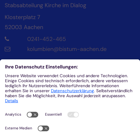
Stabsabteilung Kirche im Dialog
Klosterplatz 7
52003
Aachen
0241-452-465
kolumbien@bistum-aachen.de
Kontakt
Diözesanrat der Katholik*innen im Bistum
Aachen
Klosterplatz 4
52062
Aachen
0241/452-215
helena.fuhrmann@dr-aachen.de