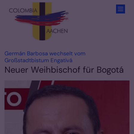
Zum Inhalt springen
Germán Barbosa wechselt vom
:
Großstadtbistum Engativá
Neuer Weihbischof für Bogotá