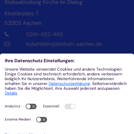
Stabsabteilung Kirche im Dialog
Klosterplatz 7
52003
Aachen
0241-452-465
kolumbien@bistum-aachen.de
Kontakt
Diözesanrat der Katholik*innen im Bistum
Aachen
Klosterplatz 4
52062
Aachen
0241/452-215
helena.fuhrmann@dr-aachen.de
Kolumbienpartnerschaft beim