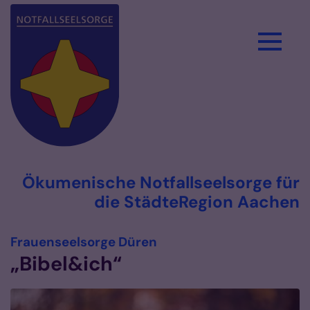
Zum Inhalt springen
Ökumenische Notfallseelsorge für
die StädteRegion Aachen
:
Frauenseelsorge Düren
„Bibel&ich“