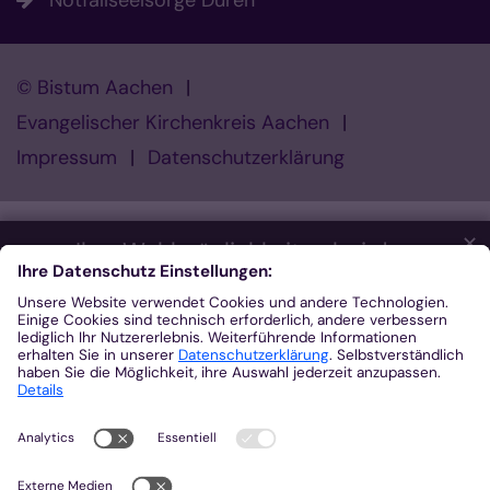
© Bistum Aachen
Evangelischer Kirchenkreis Aachen
Impressum
Datenschutzerklärung
✕
Ihre Wahlmöglichkeiten bei den
Einstellungen zum Datenschutz
Wir möchten Ihnen ein optimales Webseiten-Erlebnis bieten.
Dazu verwenden wir Cookies, die für das Funktionieren unserer
Website notwendig sind. Mit Ihrer Zustimmung verwenden wir
auch Cookies und andere Technologien, die zur Anzeige
externer Inhalte (Videos über Youtube, Audios über
Soundcloud, Karten über MapTiler ...) oder zu anonymen
Statistikzwecken genutzt werden. Sie können selbst
entscheiden, welche Kategorien Sie zulassen möchten. Bitte
beachten Sie, dass auf Basis Ihrer Einstellungen womöglich