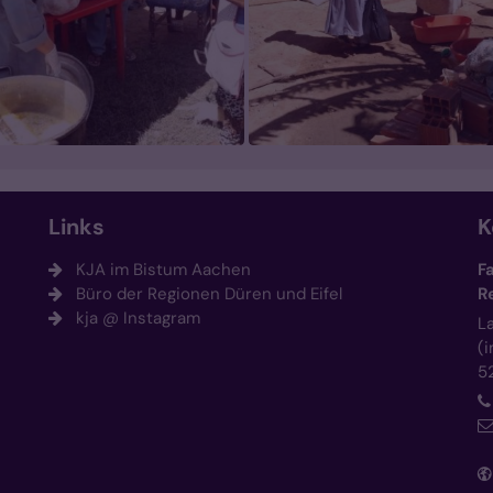
Links
K
KJA im Bistum Aachen
F
Büro der Regionen Düren und Eifel
R
kja @ Instagram
L
(
5