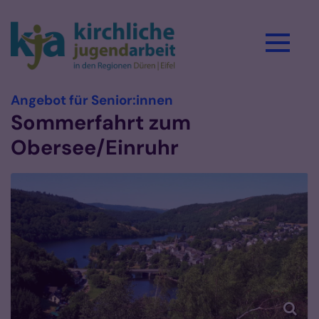
Zum Inhalt springen
:
Angebot für Senior:innen
Sommerfahrt zum
Obersee/Einruhr