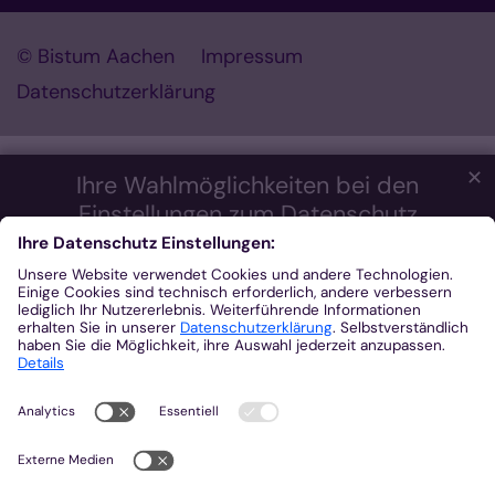
© Bistum Aachen
Impressum
Datenschutzerklärung
✕
Ihre Wahlmöglichkeiten bei den
Einstellungen zum Datenschutz
Wir möchten Ihnen ein optimales Webseiten-Erlebnis bieten.
Dazu verwenden wir Cookies, die für das Funktionieren unserer
Website notwendig sind. Mit Ihrer Zustimmung verwenden wir
auch Cookies und andere Technologien, die zur Anzeige
externer Inhalte (Videos über Youtube, Audios über
Soundcloud, Karten über MapTiler ...) oder zu anonymen
Statistikzwecken genutzt werden. Sie können selbst
entscheiden, welche Kategorien Sie zulassen möchten. Bitte
beachten Sie, dass auf Basis Ihrer Einstellungen womöglich
nicht mehr alle Funktionalitäten der Seite zur Verfügung stehen.
Weitere Informationen und die Möglichkeit zum Widerruf Ihrer
Einwillung finden Sie in unserer
Datenschutzerklärung
.