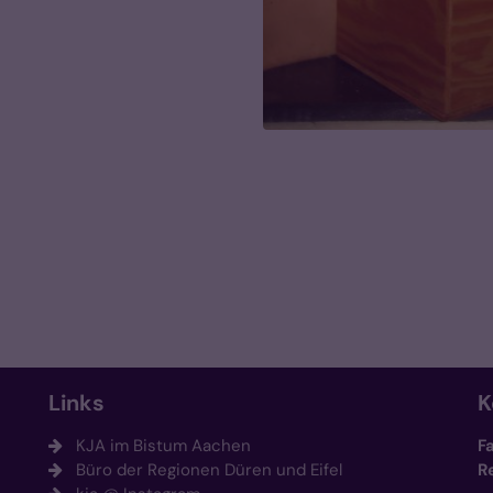
Links
K
KJA im Bistum Aachen
F
Büro der Regionen Düren und Eifel
R