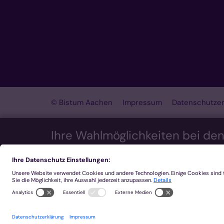
© Bistum Aachen
Impressum
Datenschutzer
Ihre Wahlmöglichkeiten bei de
Wir möchten Ihnen ein optimales Webseiten-Erleb
Zustimmung verwenden wir auch Cookies und ande
über MapTiler ...) oder zu anonymen Statistikzw
Sie, dass auf Basis Ihrer Einstellungen womöglic
Widerruf Ihrer Einwillung finden Sie in unserer
Da
Notwendig
Externe Inhalte
Stati