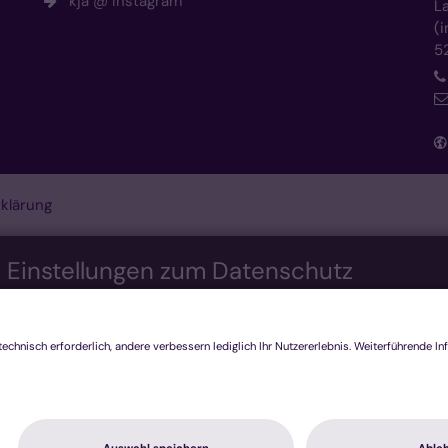
kja @ Instagram
L
(
5
klärung
n Einstellungen zum Datenschutz
nis bieten. Dazu verwenden wir Cookies, die für das Funktioni
re Technologien, die zur Anzeige externer Inhalte (Videos üb
ecken genutzt werden. Sie können selbst entscheiden, welche K
h nicht mehr alle Funktionalitäten der Seite zur Verfügung steh
tenschutzerklärung
.
stiken