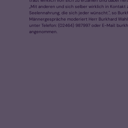
traut wirklich von sich zu erzählen und dabei her
„Mit anderen und sich selber wirklich in Kontakt 
Seelennahrung, die sich jeder wünscht.", so Burk
Männergespräche moderiert Herr Burkhard Wah
unter Telefon: (02464) 987997 oder E-Mail: bur
angenommen.