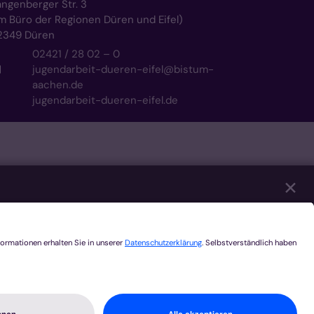
angenberger Str. 3
im Büro der Regionen Düren und Eifel)
2349
Düren
02421 / 28 02 – 0
jugendarbeit-dueren-eifel@bistum-
aachen.de
jugendarbeit-dueren-eifel.de
✕
eren unserer Website notwendig sind. Mit Ihrer
er Youtube, Audios über Soundcloud, Karten
ategorien Sie zulassen möchten. Bitte beachten
en. Weitere Informationen und die Möglichkeit zum
Speichern
Alle akzeptieren