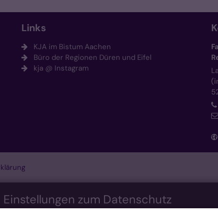
Links
K
KJA im Bistum Aachen
F
Büro der Regionen Düren und Eifel
R
kja @ Instagram
L
(
5
klärung
n Einstellungen zum Datenschutz
nis bieten. Dazu verwenden wir Cookies, die für das Funktioni