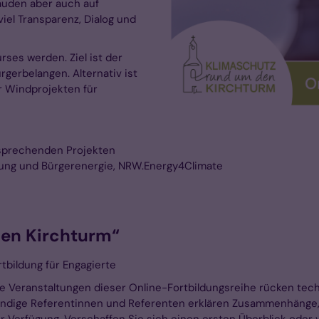
äuden aber auch auf
viel Transparenz, Dialog und
rses werden. Ziel ist der
gerbelangen. Alternativ ist
er Windprojekten für
tsprechenden Projekten
igung und Bürgerenergie, NRW.Energy4Climate
den Kirchturm“
tbildung für Engagierte
Die Veranstaltungen dieser Online-Fortbildungsreihe rücken tech
kundige Referentinnen und Referenten erklären Zusammenhänge,
 Verfügung. Verschaffen Sie sich einen ersten Überblick oder v