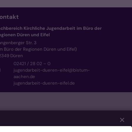
ontakt
achbereich Kirchliche Jugendarbeit im Büro der
egionen Düren und Eifel
angenberger Str. 3
im Büro der Regionen Düren und Eifel)
2349
Düren
02421 / 28 02 – 0
jugendarbeit-dueren-eifel@bistum-
aachen.de
jugendarbeit-dueren-eifel.de
✕
eren unserer Website notwendig sind. Mit Ihrer