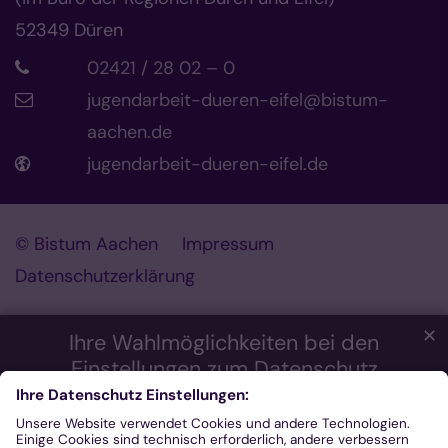
52349
Düren
02421 / 28 02 – 0
jugendarbeit-dueren-eifel@bistum-
aachen.de
jugendarbeit-dueren-eifel.de
© Bistum Aachen
Impressum
Datenschutzerklärung
✕
Ihre Wahlmöglichkeiten bei den
Einstellungen zum Datenschutz
Wir möchten Ihnen ein optimales Webseiten-Erlebnis bieten.
Dazu verwenden wir Cookies, die für das Funktionieren unserer
Website notwendig sind. Mit Ihrer Zustimmung verwenden wir