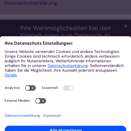
Datenschutzerklärung
✕
Ihre Wahlmöglichkeiten bei den
Einstellungen zum Datenschutz
Wir möchten Ihnen ein optimales Webseiten-Erlebnis bieten.
Dazu verwenden wir Cookies, die für das Funktionieren unserer
Website notwendig sind. Mit Ihrer Zustimmung verwenden wir
auch Cookies und andere Technologien, die zur Anzeige
externer Inhalte (Videos über Youtube, Audios über
Soundcloud, Karten über MapTiler ...) oder zu anonymen
Statistikzwecken genutzt werden. Sie können selbst
entscheiden, welche Kategorien Sie zulassen möchten. Bitte
beachten Sie, dass auf Basis Ihrer Einstellungen womöglich
nicht mehr alle Funktionalitäten der Seite zur Verfügung stehen.
Weitere Informationen und die Möglichkeit zum Widerruf Ihrer
Einwillung finden Sie in unserer
Datenschutzerklärung
.
Impressum
Datenschutzerklärung
Notwendig