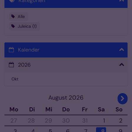
Kategorien
Alle
Juleica
1
Kalender
2026
Okt
August 2026
Näch
Mo
Di
Mi
Do
Fr
Sa
So
27
28
29
30
31
1
2
3
4
5
6
7
8
9