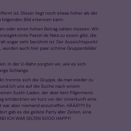
rnt ist. Dieser liegt noch etwas höher als der
 folgenden Bild erkennen kann.
sen oder einen hohen Betrag zahlen müssen. Wir
reisgekrönte Pastel de Nata zu essen gibt, die
rah sogar sehr berühmt ist. Der Aussichtspunkt
t, wurden auch hier paar schöne Gruppenbilder
n. In der U-Bahn sorgten wir, wie es sich
ange Schlange.
t trennte sich die Gruppe, da man wieder zu
 und ich uns auf die Suche nach einem
n einen Sushi-Laden, der aber kein Pilgermenü
weg entdeckten wir kurz vor der Unterkunft eine
ft war aber niemand anzutreffen. HÄÄÄ??!! Es
rt gab es die geilste Party aller Zeiten, eine
L UND ICH WAR SELTEN SOOO HAPPY!