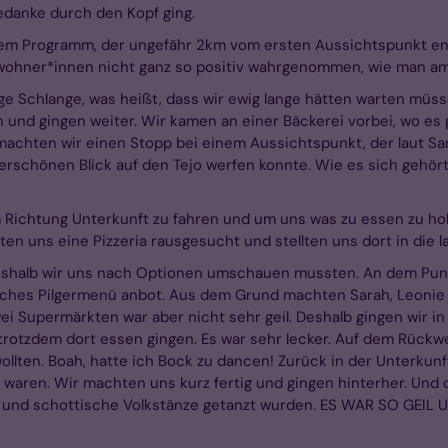
edanke durch den Kopf ging.
m Programm, der ungefähr 2km vom ersten Aussichtspunkt entfe
nwohner*innen nicht ganz so positiv wahrgenommen, wie man am
ge Schlange, was heißt, dass wir ewig lange hätten warten müs
und gingen weiter. Wir kamen an einer Bäckerei vorbei, wo es p
achten wir einen Stopp bei einem Aussichtspunkt, der laut Sa
erschönen Blick auf den Tejo werfen konnte. Wie es sich gehör
Richtung Unterkunft zu fahren und um uns was zu essen zu hole
ten uns eine Pizzeria rausgesucht und stellten uns dort in die l
 weshalb wir uns nach Optionen umschauen mussten. An dem Punk
isches Pilgermenü anbot. Aus dem Grund machten Sarah, Leonie
ei Supermärkten war aber nicht sehr geil. Deshalb gingen wir i
r trotzdem dort essen gingen. Es war sehr lecker. Auf dem Rück
wollten. Boah, hatte ich Bock zu dancen! Zurück in der Unterkun
y waren. Wir machten uns kurz fertig und gingen hinterher. Und do
de und schottische Volkstänze getanzt wurden. ES WAR SO GEI