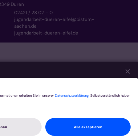
2349
Düren
02421 / 28 02 – 0
jugendarbeit-dueren-eifel@bistum-
aachen.de
jugendarbeit-dueren-eifel.de
✕
eren unserer Website notwendig sind. Mit Ihrer
er Youtube, Audios über Soundcloud, Karten
ategorien Sie zulassen möchten. Bitte beachten
en. Weitere Informationen und die Möglichkeit zum
Speichern
Alle akzeptieren