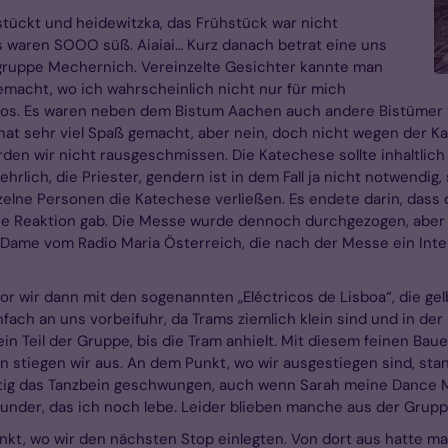
ückt und heidewitzka, das Frühstück war nicht
ts waren SOOO süß. Aiaiai… Kurz danach betrat eine uns
gruppe Mechernich. Vereinzelte Gesichter kannte man
emacht, wo ich wahrscheinlich nicht nur für mich
los. Es waren neben dem Bistum Aachen auch andere Bistümer vo
 hat sehr viel Spaß gemacht, aber nein, doch nicht wegen der 
n wir nicht rausgeschmissen. Die Katechese sollte inhaltlich a
ehrlich, die Priester, gendern ist in dem Fall ja nicht notwendig
ne Personen die Katechese verließen. Es endete darin, dass der
eine Reaktion gab. Die Messe wurde dennoch durchgezogen, abe
 Dame vom Radio Maria Österreich, die nach der Messe ein Inter
or wir dann mit den sogenannten „Eléctricos de Lisboa“, die gel
fach an uns vorbeifuhr, da Trams ziemlich klein sind und in der R
in Teil der Gruppe, bis die Tram anhielt. Mit diesem feinen Baue
n stiegen wir aus. An dem Punkt, wo wir ausgestiegen sind, st
chtig das Tanzbein geschwungen, auch wenn Sarah meine Dance 
nder, das ich noch lebe. Leider blieben manche aus der Gruppe 
kt, wo wir den nächsten Stop einlegten. Von dort aus hatte ma