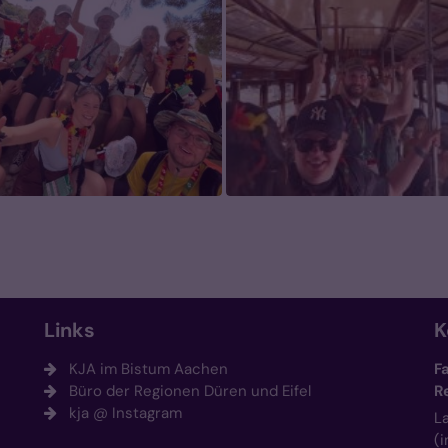
Links
K
KJA im Bistum Aachen
F
Büro der Regionen Düren und Eifel
R
kja @ Instagram
L
(