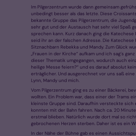
Im Pilgerzentrum wurde dann gemeinsam gefrühst
unbedingt besser als das letzte. Diese Croissan
bekannte Gruppe das Pilgerzentrum, die Jugend
sehr gut und der Austausch hat sehr viel Spaß g
sprechen kann. Kurz danach ging die Katechese 
seid ihr an der falschen Adresse. Die Katechese
Sitznachbarn Rebekka und Mandy. Zum Glück wurde
„Frauen in der Kirche“ aufkam und ich sag´s ganz 
dieser Thematik umgegangen, wodurch auch einzel
heilige Messe feiern?“ und es darauf absolut k
erträglicher. Und ausgerechnet vor uns saß eine
Lynn, Mandy und mich.
Vom Pilgerzentrum ging es zu einer Bäckerei, bev
wollten. Ein Problem war, dass einer der Trams ein
kleinste Gruppe sind. Daraufhin versteckte sich e
konnten mit der Bahn fahren. Nach ca. 20 Minute
erstmal blieben. Natürlich wurde dort mal so ri
gebrochenen Herzen sterben. Daher ist es ein Wu
In der Nähe der Bühne gab es einen Aussichtspun