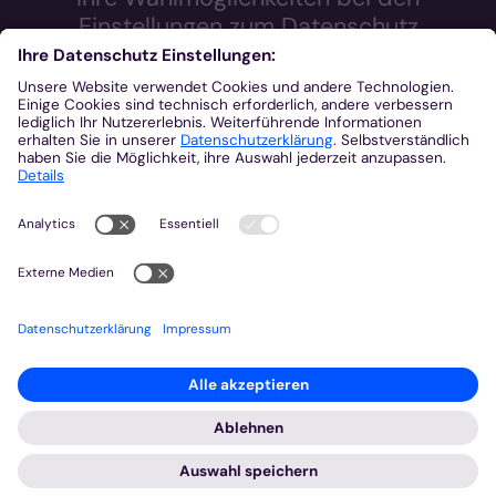
Einstellungen zum Datenschutz
Wir möchten Ihnen ein optimales Webseiten-Erlebnis bieten.
Dazu verwenden wir Cookies, die für das Funktionieren unserer
Website notwendig sind. Mit Ihrer Zustimmung verwenden wir
auch Cookies und andere Technologien, die zur Anzeige
externer Inhalte (Videos über Youtube, Audios über
Soundcloud, Karten über MapTiler ...) oder zu anonymen
Statistikzwecken genutzt werden. Sie können selbst
entscheiden, welche Kategorien Sie zulassen möchten. Bitte
beachten Sie, dass auf Basis Ihrer Einstellungen womöglich
nicht mehr alle Funktionalitäten der Seite zur Verfügung stehen.
Weitere Informationen und die Möglichkeit zum Widerruf Ihrer
Einwillung finden Sie in unserer
Datenschutzerklärung
.
Impressum
Datenschutzerklärung
Notwendig
Externe Inhalte
Statistiken