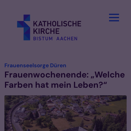
Zum Inhalt springen
:
Frauenseelsorge Düren
Frauenwochenende: „Welche
Farben hat mein Leben?“