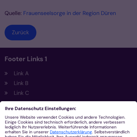
Quelle:
Frauenseelsorge in der Region Düren
Zurück
Footer Links 1
Link A
Link B
Link C
Footer Links 2
Link A
Link B