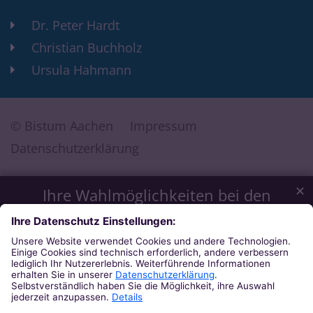
Dr. Peter Hardt
Christian Buchholz
Ursula Hahmann
© Bistum Aachen
Impressum
Datenschutzerklärung
✕
Ihre Wahlmöglichkeiten bei den
Einstellungen zum Datenschutz
Wir möchten Ihnen ein optimales Webseiten-Erlebnis bieten.
Dazu verwenden wir Cookies, die für das Funktionieren
unserer Website notwendig sind. Mit Ihrer Zustimmung
verwenden wir auch Cookies und andere Technologien, die
zur Anzeige externer Inhalte (Videos über Youtube, Audios
über Soundcloud, Karten über MapTiler ...) oder zu
anonymen Statistikzwecken genutzt werden. Sie können