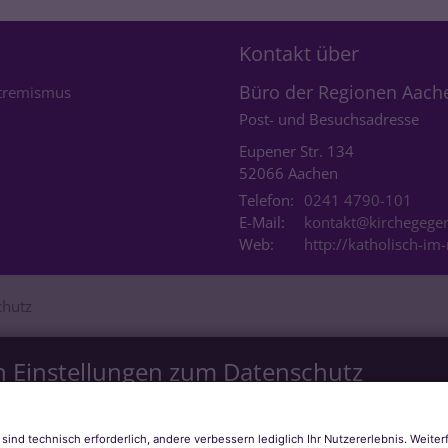
Kontakt über
Büro der Regionen Aach
xtremismus
Post- und Besuchsadresse
Eupener Str. 134
52066 Aachen
Telefon:
0241 4790-101
E-Mail:
kontakt@kirchegegen
Web:
http://katholisch-i
chutz
n Einstellungen zum Datenschutz
is bieten. Dazu verwenden wir Cookies, die für das Funktioniere
e Technologien, die zur Anzeige externer Inhalte (Videos über 