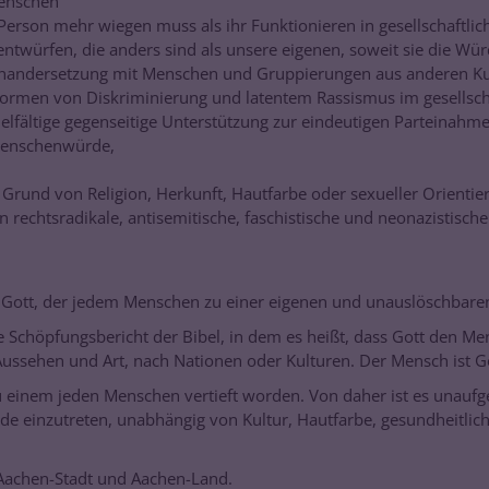
Menschen
r Person mehr wiegen muss als ihr Funktionieren in gesellschaftli
ntwürfen, die anders sind als unsere eigenen, soweit sie die Wü
seinandersetzung mit Menschen und Gruppierungen aus anderen Ku
en Formen von Diskriminierung und latentem Rassismus im gesellsch
ielfältige gegenseitige Unterstützung zur eindeutigen Parteinahm
Menschenwürde,
rund von Religion, Herkunft, Hautfarbe oder sexueller Orientie
en rechtsradikale, antisemitische, faschistische und neonazistisc
n Gott, der jedem Menschen zu einer eigenen und unauslöschbaren
e Schöpfungsbericht der Bibel, in dem es heißt, dass Gott den Me
Aussehen und Art, nach Nationen oder Kulturen. Der Mensch ist G
u einem jeden Menschen vertieft worden. Von daher ist es unaufgeb
e einzutreten, unabhängig von Kultur, Hautfarbe, gesundheitlich
 Aachen-Stadt und Aachen-Land.