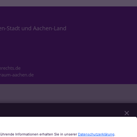
en-Stadt und Aachen-Land
rechts.de
m-raum-aachen.de
✕
n unserer Website notwendig sind. Mit Ihrer
Youtube, Audios über Soundcloud, Karten über