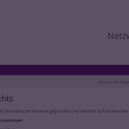
Netz
Kirche in den Regi
chts
s ökumenische Initiative gegründet und versteht sich inzwischen
r zusammen