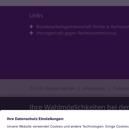
Links
Bundesarbeitsgemeinschaft Kirche & Rechtse
Herzogenrath gegen Rechtsextremismus
© 2025 Bistum Aachen
Impressum
Datens
Ihre Wahlmöglichkeiten bei de
Wir möchten Ihnen ein optimales Webseiten-Erlebn
Zustimmung verwenden wir auch Cookies und ander