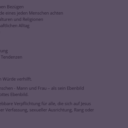
chen Bezügen
rde eines jeden Menschen achten
lturen und Religionen
aftlichen Alltag
e
rung
he Tendenzen
 Würde verhilft.
nschen - Mann und Frau – als sein Ebenbild
ottes Ebenbild.
bare Verpflichtung für alle, die sich auf Jesus
er Verfassung, sexueller Ausrichtung, Rang oder