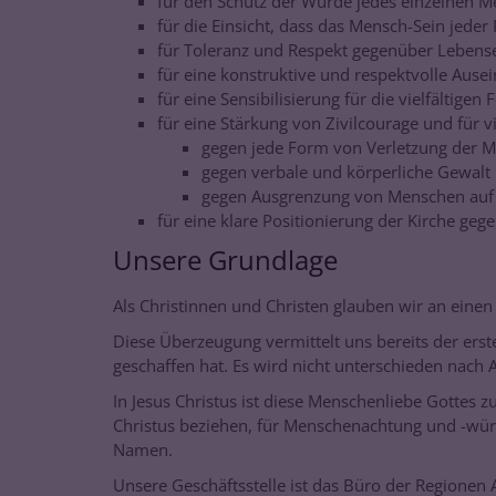
für den Schutz der Würde jedes einzelnen 
für die Einsicht, dass das Mensch-Sein jede
für Toleranz und Respekt gegenüber Lebense
für eine konstruktive und respektvolle Au
für eine Sensibilisierung für die vielfältig
für eine Stärkung von Zivilcourage und für v
gegen jede Form von Verletzung der 
gegen verbale und körperliche Gewalt
gegen Ausgrenzung von Menschen auf G
für eine klare Positionierung der Kirche geg
Unsere Grundlage
Als Christinnen und Christen glauben wir an eine
Diese Überzeugung vermittelt uns bereits der erst
geschaffen hat. Es wird nicht unterschieden nach 
In Jesus Christus ist diese Menschenliebe Gottes z
Christus beziehen, für Menschenachtung und -würd
Namen.
Unsere Geschäftsstelle ist das Büro der Regionen