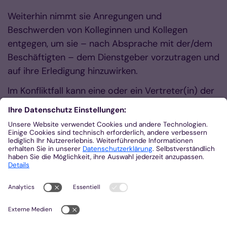
Weiterhin nimmt sie Anregungen und
Beschwerden von Kolleginnen und Kollegen
entgegen, um sie – nach Absprache mit der/dem
Beschäftigten – dem Dienstgeber vorzutragen und
auf ihre Erledigung hinzuwirken.
Im Konfliktfall kann eine oder ein Vertreter(in) der
MAV die Kollegin oder den Kollegen im
Personalgespräch begleiten.
Darüber hinaus berät und wirkt sie mit u.a. bei
Berufseingliederungsmaßnahmen (BEM-
Verfahren) und ist zur Verbesserung von
Sicherheit und Gesundheitsschutz am Arbeitsplatz
beteiligt bei Begehungen und anderweitigen
Maßnahmen in diesem Bereich.
Weitere Informationen zu den Aufgaben und