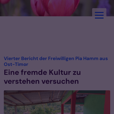
Zum Inhalt springen
Pastoralreferent:innen im
Bistum Aachen
Vierter Bericht der Freiwilligen Pia Hamm aus
:
Ost-Timor
Eine fremde Kultur zu
verstehen versuchen