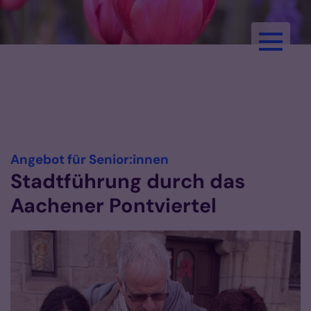
Zum Inhalt springen
Pastoralreferent:innen im
Bistum Aachen
:
Angebot für Senior:innen
Stadtführung durch das
Aachener Pontviertel