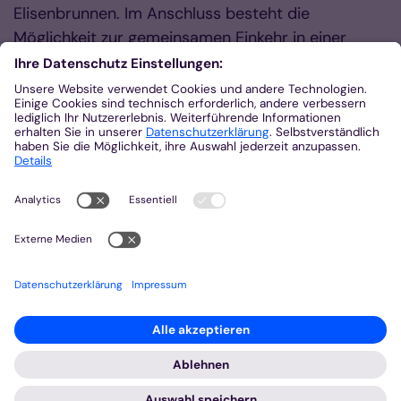
Elisenbrunnen. Im Anschluss besteht die
Möglichkeit zur gemeinsamen Einkehr in einer
Gastronomie vor Ort zu zivilen Preisen.
Kosten: Verzehr im Lokal.
Um Anmeldung wird gebeten unter:
Marita.Delheid@pfarrei-sankt-jakob.de
oder
mobil: 01575 0686979
Quelle:
Altenseelsorge in Aachen-Stadt
Zurück
© Bistum Aachen
Impressum