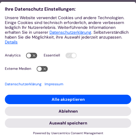
Die Kosten richten sich nach dem individuellen
Verzehr im Café.
Eine Anmeldung ist erforderlich bei Marita Delheid,
Beauftragte für Senior*innenseelsorge in der
Region Aachen-Stadt, Mobil: 01575-0686979, E-
Mail:
Marita.Delheid@bistum-aachen.de
Quelle:
Altenseelsorge in Aachen-Stadt
Zurück
© Bistum Aachen
Impressum
Datenschutzerklärung