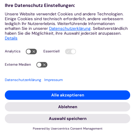
© missio Aachen
:
Fairtrade-Aktionstag am 7. Mai
FAIR ist mehr!
8. Mai 2026
"Von Schokolade über Fashion zu nachhaltigem
Konsum – Fairtrade macht den Unterschied!": Drei
Aachener Fairtrade-Schulen und die Hilfswerke
missio Aachen und das Kindermissionswerk "Die
Sternsinger" haben am 7. ...
Mehr