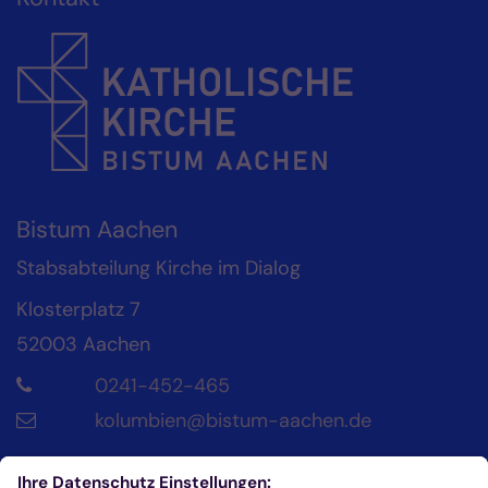
Bistum Aachen
Stabsabteilung Kirche im Dialog
Klosterplatz 7
52003
Aachen
0241-452-465
kolumbien@bistum-aachen.de
Kontakt