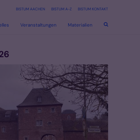
BISTUM AACHEN
BISTUM A-Z
BISTUM KONTAKT
elles
Veranstaltungen
Materialien
026