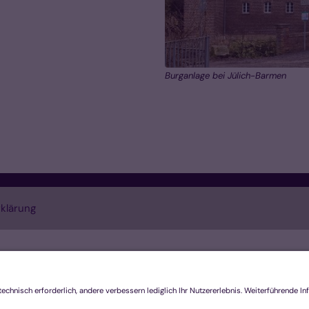
Burganlage bei Jülich-Barmen
klärung