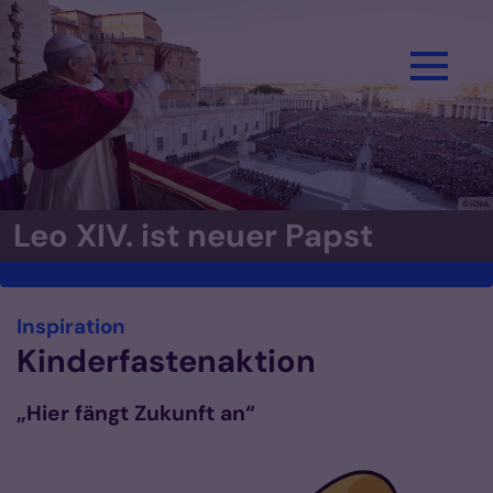
Zum Inhalt springen
© KNA
Leo XIV. ist neuer Papst
:
Inspiration
Kinderfastenaktion
„Hier fängt Zukunft an“