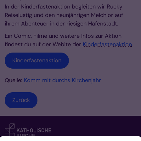
In der Kinderfastenaktion begleiten wir Rucky
Reiselustig und den neunjährigen Melchior auf
ihrem Abenteuer in der riesigen Hafenstadt.
Ein Comic, Filme und weitere Infos zur Aktion
findest du auf der Webite der
Kinderfastenaktion
.
Kinderfastenaktion
Quelle:
Komm mit durchs Kirchenjahr
Zurück