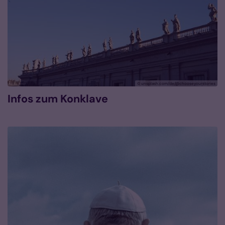
© unsplash.com/de/@chooseyourstories
Infos zum Konklave