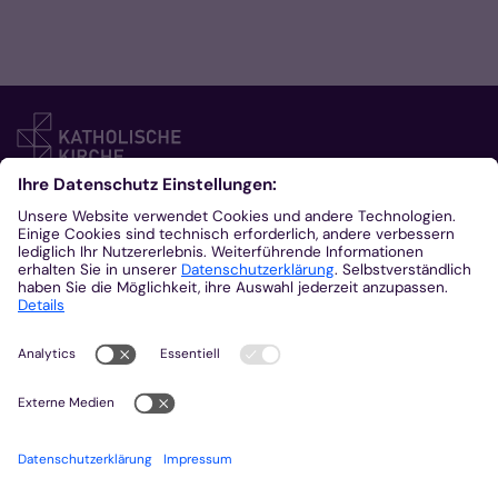
Kontakt
Bischöfliches Generalvikariat Aachen
Klosterplatz 7
Besucheradresse
52062
Aachen
+49 241 452-0
kommunikation@bistum-aachen.de
www.bistum-aachen.de