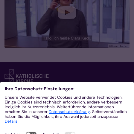
© Bistum Aachen
Kontakt
Bischöfliches Generalvikariat Aachen
Klosterplatz 7
Besucheradresse