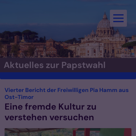
Zum Inhalt springen
© Unsplash
Aktuelles zur Papstwahl
Vierter Bericht der Freiwilligen Pia Hamm aus
:
Ost-Timor
Eine fremde Kultur zu
verstehen versuchen