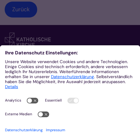
Zurück
Kontakt
Bischöfliches Generalvikariat Aachen
Klosterplatz 7
Besucheradresse
52062
Aachen
+49 241 452-0
kommunikation@bistum-aachen.de
www.bistum-aachen.de