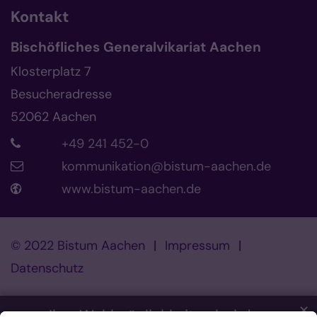
Kontakt
Bischöfliches Generalvikariat Aachen
Klosterplatz 7
Besucheradresse
52062
Aachen
+49 241 452-0
kommunikation@bistum-aachen.de
www.bistum-aachen.de
© 2022 Bistum Aachen
Impressum
Datenschutz
✕
Ihre Wahlmöglichkeiten bei den