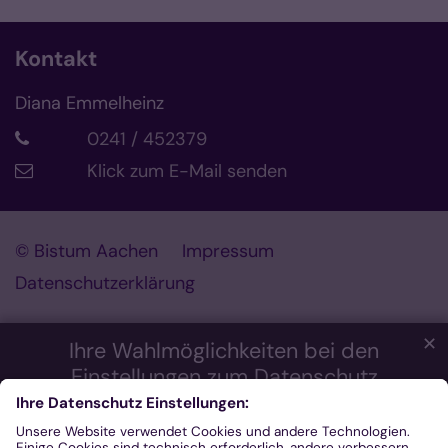
Kontakt
Diana Emmelheinz
0241 / 452379
Klick zum E-Mail senden
© Bistum Aachen
Impressum
Datenschutzerklärung
© Bistum Aachen
✕
Ihre Wahlmöglichkeiten bei den
Einstellungen zum Datenschutz
Wir möchten Ihnen ein optimales Webseiten-Erlebnis bieten.
Dazu verwenden wir Cookies, die für das Funktionieren unserer
Website notwendig sind. Mit Ihrer Zustimmung verwenden wir