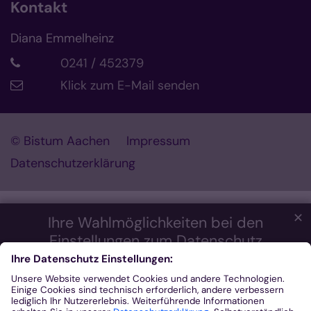
Kontakt
Diana Emmelheinz
0241 / 452379
Klick zum E-Mail senden
© Bistum Aachen
Impressum
Datenschutzerklärung
✕
Ihre Wahlmöglichkeiten bei den
Einstellungen zum Datenschutz
Wir möchten Ihnen ein optimales Webseiten-Erlebnis bieten.
Dazu verwenden wir Cookies, die für das Funktionieren unserer
Website notwendig sind. Mit Ihrer Zustimmung verwenden wir
auch Cookies und andere Technologien, die zur Anzeige