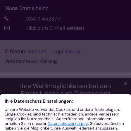
Diana Emmelheinz
0241 / 452379
Klick zum E-Mail senden
© Bistum Aachen
Impressum
Datenschutzerklärung
✕
Ihre Wahlmöglichkeiten bei den
Einstellungen zum Datenschutz
Wir möchten Ihnen ein optimales Webseiten-Erlebnis bieten.
Dazu verwenden wir Cookies, die für das Funktionieren unserer
Website notwendig sind. Mit Ihrer Zustimmung verwenden wir
auch Cookies und andere Technologien, die zur Anzeige
externer Inhalte (Videos über Youtube, Audios über
Soundcloud, Karten über MapTiler ...) oder zu anonymen