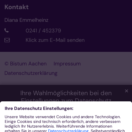
Kontakt
Diana Emmelheinz
0241 / 452379
Klick zum E-Mail senden
© Bistum Aachen
Impressum
Datenschutzerklärung
✕
Ihre Wahlmöglichkeiten bei den
Einstellungen zum Datenschutz
Wir möchten Ihnen ein optimales Webseiten-Erlebnis bieten.
Dazu verwenden wir Cookies, die für das Funktionieren unserer
Website notwendig sind. Mit Ihrer Zustimmung verwenden wir
auch Cookies und andere Technologien, die zur Anzeige