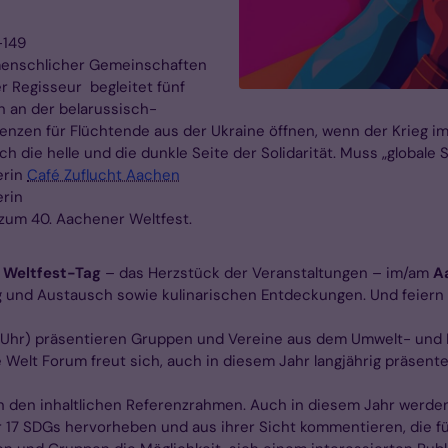
-149
n menschlicher Gemeinschaften
r Regisseur begleitet fünf
n an der belarussisch-
nzen für Flüchtende aus der Ukraine öffnen, wenn der Krieg i
ich die helle und die dunkle Seite der Solidarität. Muss „global
erin
Café Zuflucht Aachen
erin
zum 40. Aachener Weltfest.
n
Weltfest-Tag
– das Herzstück der Veranstaltungen – im/am
A
 und Austausch sowie kulinarischen Entdeckungen. Und feiern m
 Uhr) präsentieren Gruppen und Vereine aus dem Umwelt- und 
 Welt Forum freut sich, auch in diesem Jahr langjährig präsen
n den inhaltlichen Referenzrahmen. Auch in diesem Jahr werden
 17 SDGs hervorheben und aus ihrer Sicht kommentieren, die fü