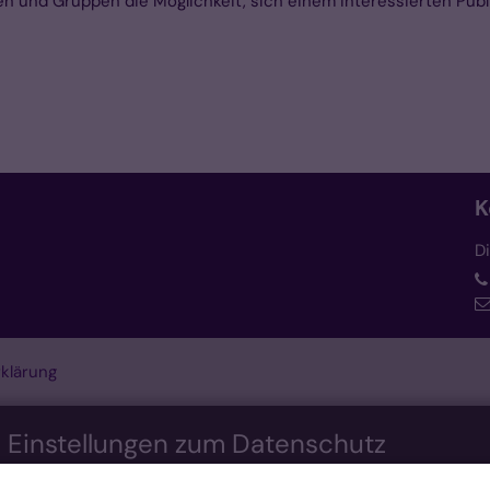
en und Gruppen die Möglichkeit, sich einem interessierten Pub
K
D
klärung
n Einstellungen zum Datenschutz
nis bieten. Dazu verwenden wir Cookies, die für das Funktioni