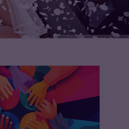
© AdobeStock_28715337-interpol - CARLO BUTTINONI FOTOGRAFO