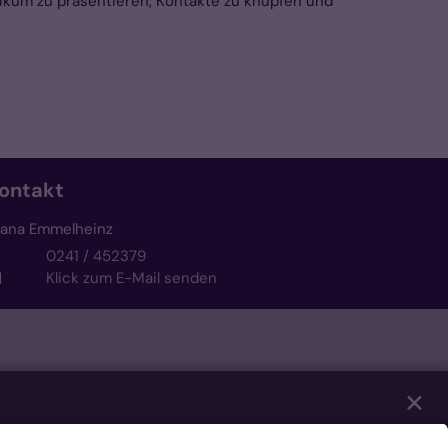
likum zu präsentieren, Kontakte zu knüpfen und
ontakt
iana Emmelheinz
0241 / 452379
Klick zum E-Mail senden
✕
eren unserer Website notwendig sind. Mit Ihrer