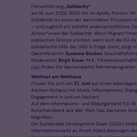
Filmvorführung
„Solidarity“
am 16. Juni 2026, 18.00 Uhr im Apollo, Pontstr. 141
Solidarität ist eines der wertvollsten Prinzipie
– und zugleich ein zutiefst widersprüchliches. De
Akteur*innen der Solidarität. Wenn Migrant*inne
polnischen Grenze sterben, wenn sich die EU-Gre
solidarische Hilfe der UNO in Frage steht, zeigt s
Gastreferentin:
Susanne Bücken
, Geschäftsführ
Moderation:
Birgit Esser
, M.A., Filmwissenschaftl
Hier
finden Sie das komplette Rahmenprogramm 
Weltfest am Welthaus
Freuen Sie sich am
27. Juni
auf einen lebendige
Aachen-Schanz) mit Musik, Informationen, Dialog
Engagement in und um Aachen!
Auf dem Informations- und Bildungsmarkt (13-18
Kunsthandwerk aus aller Welt. Das Aachener Eine
begrüßen.
Die Sustainable Development Goals (SDGs) bilde
Informationsmarkt an ihrem Stand diejenigen der