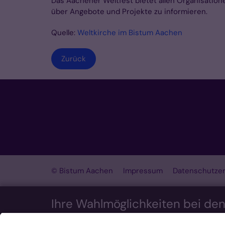
Das Aachener Weltfest bietet allen Organisation
über Angebote und Projekte zu informieren.
Quelle:
Weltkirche im Bistum Aachen
Zurück
© Bistum Aachen
Impressum
Datenschutzer
Ihre Wahlmöglichkeiten bei de
Wir möchten Ihnen ein optimales Webseiten-Erleb