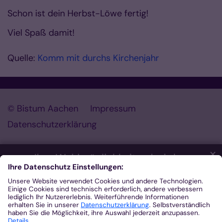
Schon ist dein Herbst-Löwe fertig!
Viel Spaß damit!
Quelle:
Komm mit durchs Kirchenjahr
© Bistum Aachen
Impressum
Datenschutzerklärung
✕
Ihre Wahlmöglichkeiten bei den
Einstellungen zum Datenschutz
Wir möchten Ihnen ein optimales Webseiten-Erlebnis bieten.
Dazu verwenden wir Cookies, die für das Funktionieren unserer
Website notwendig sind. Mit Ihrer Zustimmung verwenden wir
auch Cookies und andere Technologien, die zur Anzeige