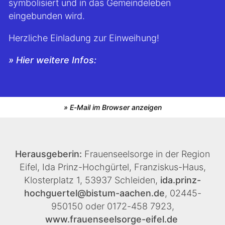
symbolisiert und in das Gemeindeleben
eingebunden wird.
Herzliche Einladung zur Einweihung!
» Hier weitere Infos:
» E-Mail im Browser anzeigen
Herausgeberin:
Frauenseelsorge in der Region
Eifel, Ida Prinz-Hochgürtel, Franziskus-Haus,
Klosterplatz 1, 53937 Schleiden,
ida.prinz-
hochguertel@bistum-aachen.de
, 02445-
950150 oder 0172-458 7923,
www.frauenseelsorge-eifel.de