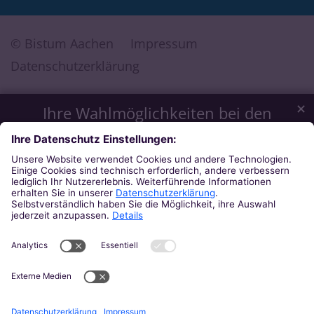
© Bistum Aachen
Impressum
Datenschutzerklärung
✕
Ihre Wahlmöglichkeiten bei den
Einstellungen zum Datenschutz
Wir möchten Ihnen ein optimales Webseiten-Erlebnis bieten.
Dazu verwenden wir Cookies, die für das Funktionieren
unserer Website notwendig sind. Mit Ihrer Zustimmung
verwenden wir auch Cookies und andere Technologien, die
zur Anzeige externer Inhalte (Videos über Youtube, Audios
über Soundcloud, Karten über MapTiler ...) oder zu
anonymen Statistikzwecken genutzt werden. Sie können
selbst entscheiden, welche Kategorien Sie zulassen möchten.
Bitte beachten Sie, dass auf Basis Ihrer Einstellungen
womöglich nicht mehr alle Funktionalitäten der Seite zur
Verfügung stehen. Weitere Informationen und die Möglichkeit
zum Widerruf Ihrer Einwillung finden Sie in unserer
Datenschutzerklärung
.