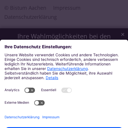
© Bistum Aachen
Impressum
Datenschutzerklärung
✕
Ihre Wahlmöglichkeiten bei den
Einstellungen zum Datenschutz
Wir möchten Ihnen ein optimales Webseiten-Erlebnis bieten.
Dazu verwenden wir Cookies, die für das Funktionieren
unserer Website notwendig sind. Mit Ihrer Zustimmung
verwenden wir auch Cookies und andere Technologien, die
zur Anzeige externer Inhalte (Videos über Youtube, Audios
über Soundcloud, Karten über MapTiler ...) oder zu
anonymen Statistikzwecken genutzt werden. Sie können
selbst entscheiden, welche Kategorien Sie zulassen möchten.
Bitte beachten Sie, dass auf Basis Ihrer Einstellungen
womöglich nicht mehr alle Funktionalitäten der Seite zur
Verfügung stehen. Weitere Informationen und die Möglichkeit
zum Widerruf Ihrer Einwillung finden Sie in unserer
Datenschutzerklärung
.
Impressum