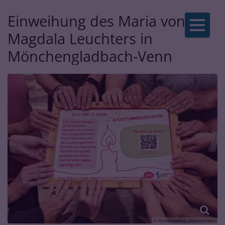
Einweihung des Maria von
Zum Inhalt springen
Magdala Leuchters in
Mönchengladbach-Venn
© Bistum Aachen, Dirk Jochmann